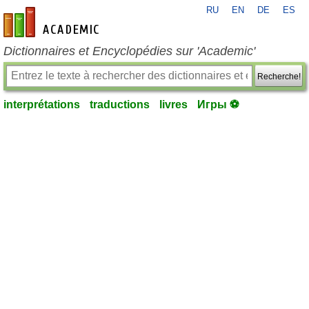
RU
EN
DE
ES
fr-academic.com
Dictionnaires et Encyclopédies sur 'Academic'
Recherche!
interprétations
traductions
livres
Игры ⚽