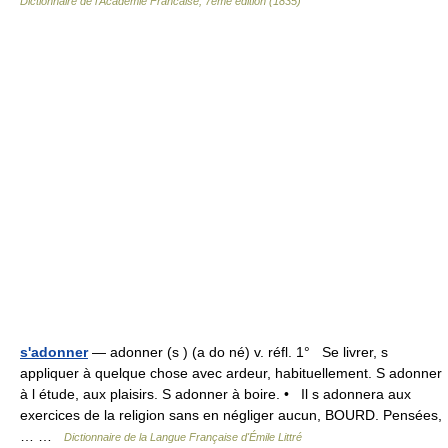
Dictionnaire de l'Academie Francaise, 7eme edition (1835)
s'adonner
— adonner (s ) (a do né) v. réfl. 1° Se livrer, s
appliquer à quelque chose avec ardeur, habituellement. S adonner
à l étude, aux plaisirs. S adonner à boire. • Il s adonnera aux
exercices de la religion sans en négliger aucun, BOURD. Pensées,
… …
Dictionnaire de la Langue Française d'Émile Littré