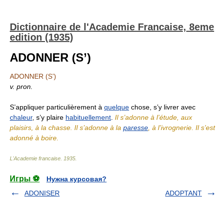
Dictionnaire de l'Academie Francaise, 8eme
edition (1935)
ADONNER (S’)
ADONNER (S’)
v. pron.
S’appliquer particulièrement à
quelque
chose, s’y livrer avec
chaleur
, s’y plaire
habituellement
.
Il s’adonne à l’étude, aux
plaisirs, à la chasse. Il s’adonne à la
paresse
, à l’ivrognerie. Il s’est
adonné à boire.
L'Academie francaise
.
1935
.
Игры ⚽
Нужна курсовая?
ADONISER
ADOPTANT