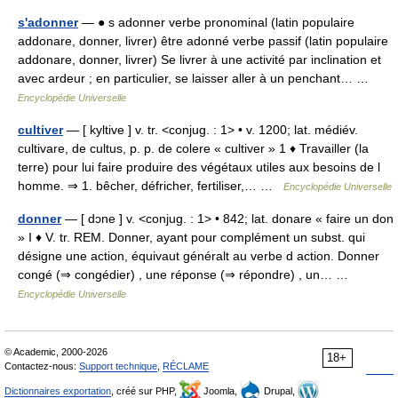
s'adonner
— ● s adonner verbe pronominal (latin populaire
addonare, donner, livrer) être adonné verbe passif (latin populaire
addonare, donner, livrer) Se livrer à une activité par inclination et
avec ardeur ; en particulier, se laisser aller à un penchant… …
Encyclopédie Universelle
cultiver
— [ kyltive ] v. tr. <conjug. : 1> • v. 1200; lat. médiév.
cultivare, de cultus, p. p. de colere « cultiver » 1 ♦ Travailler (la
terre) pour lui faire produire des végétaux utiles aux besoins de l
homme. ⇒ 1. bêcher, défricher, fertiliser,… …
Encyclopédie Universelle
donner
— [ dɔne ] v. <conjug. : 1> • 842; lat. donare « faire un don
» I ♦ V. tr. REM. Donner, ayant pour complément un subst. qui
désigne une action, équivaut généralt au verbe d action. Donner
congé (⇒ congédier) , une réponse (⇒ répondre) , un… …
Encyclopédie Universelle
© Academic, 2000-2026
18+
Contactez-nous:
Support technique
,
RÉCLAME
Dictionnaires exportation
, créé sur PHP,
Joomla,
Drupal,