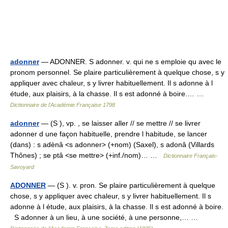
adonner
— ADONNER. S adonner. v. qui ne s emploie qu avec le
pronom personnel. Se plaire particulièrement à quelque chose, s y
appliquer avec chaleur, s y livrer habituellement. Il s adonne à l
étude, aux plaisirs, à la chasse. Il s est adonné à boire.… …
Dictionnaire de l'Académie Française 1798
adonner
— (S ), vp. , se laisser aller // se mettre // se livrer
adonner d une façon habituelle, prendre l habitude, se lancer
(dans) : s adènâ <s adonner> (+nom) (Saxel), s adonâ (Villards
Thônes) ; se ptâ <se mettre> (+inf./nom)… …
Dictionnaire Français-
Savoyard
ADONNER
— (S ). v. pron. Se plaire particulièrement à quelque
chose, s y appliquer avec chaleur, s y livrer habituellement. Il s
adonne à l étude, aux plaisirs, à la chasse. Il s est adonné à boire.
S adonner à un lieu, à une société, à une personne,… …