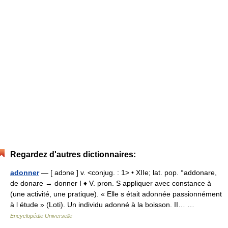
Regardez d'autres dictionnaires:
adonner
— [ adɔne ] v. <conjug. : 1> • XIIe; lat. pop. °addonare,
de donare → donner I ♦ V. pron. S appliquer avec constance à
(une activité, une pratique). « Elle s était adonnée passionnément
à l étude » (Loti). Un individu adonné à la boisson. II… …
Encyclopédie Universelle